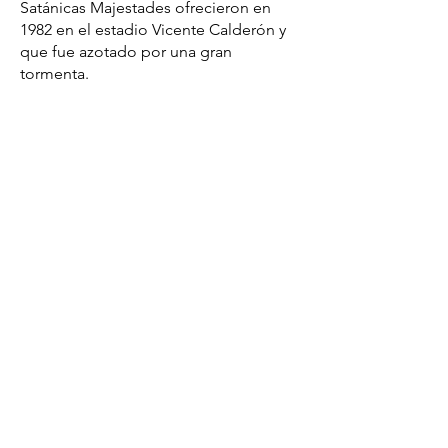
Satánicas Majestades ofrecieron en
1982 en el estadio Vicente Calderón y
que fue azotado por una gran
tormenta.
La muestra se completa con la
proyección de Sputnik, de Televisión
de Catalunya. Un homenaje al mítico
programa musical que estuvo en
antena más de 20 años y que supuso
una auténtica escuela de talentos en
todos los ámbitos en el mundo
audiovisual.
Con la colaboración de