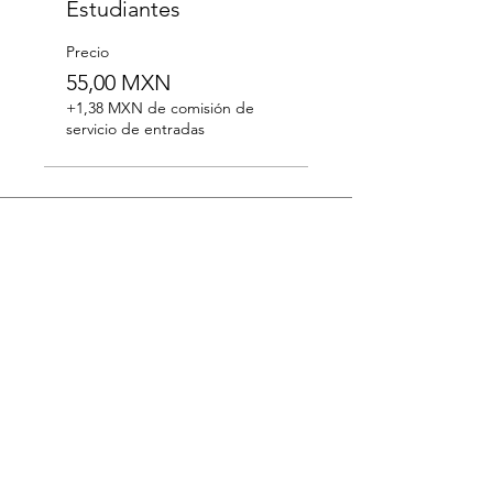
Estudiantes
Precio
55,00 MXN
+1,38 MXN de comisión de
servicio de entradas
Suscríbete a nuestro boletín
Suscríbase ahora
@palau_martorell