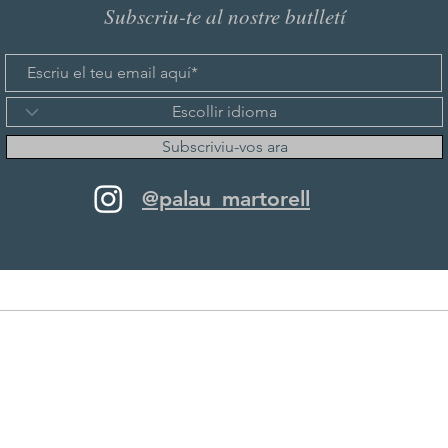
Subscriu-te al nostre butlletí
Subscriviu-vos ara
@palau_martorell
© 2025 Creat per Matrizideas