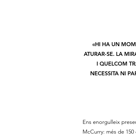
«HI HA UN MOM
ATURAR-SE. LA MI
I QUELCOM T
NECESSITA NI P
Ens enorgulleix prese
McCurry: més de 150 o