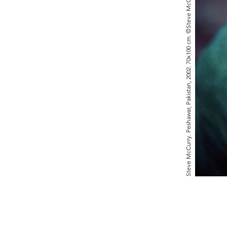
Steve McCurry. Peshawar, Pakistan, 2002. 70x100 cm. ©Steve McCurry All rights reserved