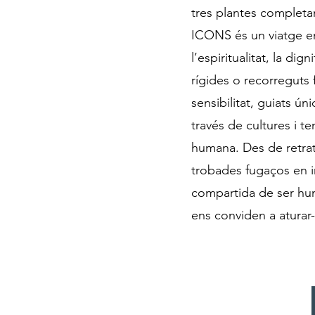
tres plantes completa
ICONS és un viatge emo
l’espiritualitat, la dig
rígides o recorreguts 
sensibilitat, guiats ún
través de cultures i t
humana. Des de retrat
trobades fugaços en i
compartida de ser hum
ens conviden a aturar-