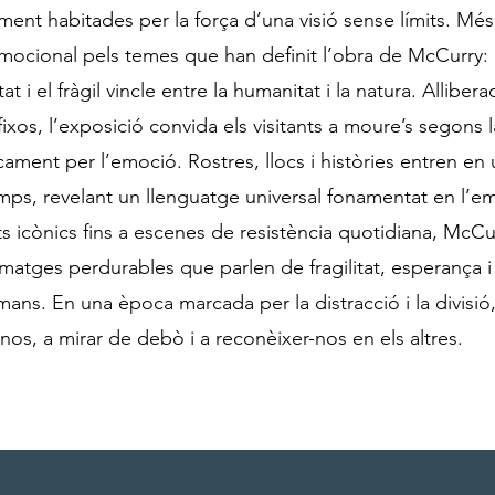
ment habitades per la força d’una visió sense límits. Mé
cional pels temes que han definit l’obra de McCurry: la 
nitat i el fràgil vincle entre la humanitat i la natura. Allib
fixos, l’exposició convida els visitants a moure’s segons 
icament per l’emoció. Rostres, llocs i històries entren en 
emps, revelant un llenguatge universal fonamentat en l’em
s icònics fins a escenes de resistència quotidiana, McCu
matges perdurables que parlen de fragilitat, esperança i
ans. En una època marcada per la distracció i la divisió
nos, a mirar de debò i a reconèixer-nos en els altres.