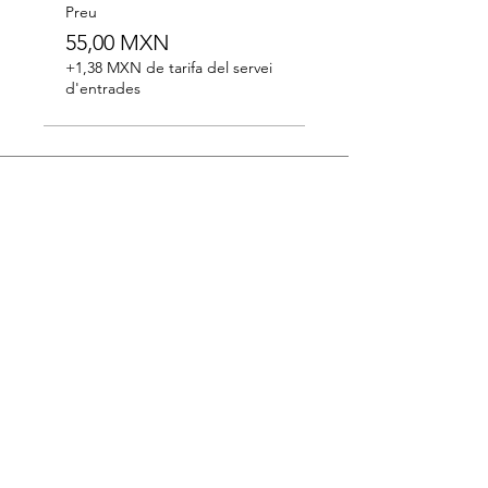
Preu
55,00 MXN
+1,38 MXN de tarifa del servei
d'entrades
Subscriu-te al nostre butlletí
Subscriviu-vos ara
@palau_martorell
Carrer Ample,11