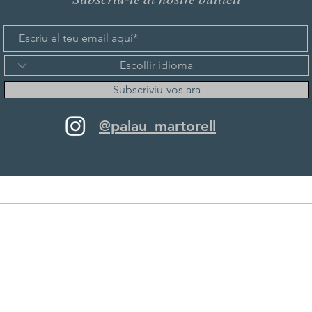
Subscriviu-vos ara
@palau_martorell
© 2025 Creat per Matrizideas